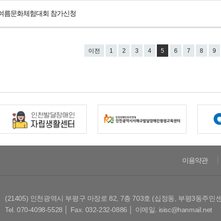
여름문화체험대회 참가신청
이전
1
2
3
4
5
6
7
8
9
이용약관
(21405) 인천광역시 부평구 마장로 82, 7층 703호 (십정동, 부평3동주민
Tel. 070-4098-5528 │ Fax. 032-232-0886 │ 이메일. isisc@hanmail.net