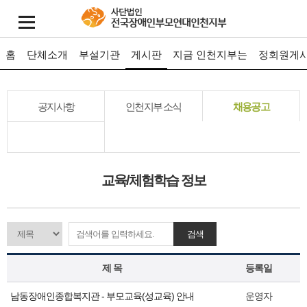
홈
단체소개
부설기관
게시판
지금 인천지부는
정회원게
공지사항
인천지부 소식
채용공고
교육/체험학습 정보
검색
제 목
등록일
남동장애인종합복지관 - 부모교육(성교육) 안내
운영자