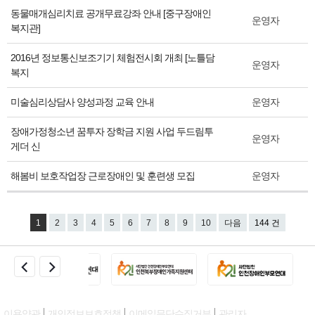
동물매개심리치료 공개무료강좌 안내 [중구장애인
운영자
복지관]
2016년 정보통신보조기기 체험전시회 개최 [노틀담
운영자
복지
미술심리상담사 양성과정 교육 안내
운영자
장애가정청소년 꿈투자 장학금 지원 사업 두드림투
운영자
게더 신
해봄비 보호작업장 근로장애인 및 훈련생 모집
운영자
1
2
3
4
5
6
7
8
9
10
다음
144 건
이용약관
개인정보보호정책
이메일무단수집거부
관리자