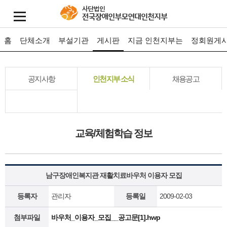
홈
단체소개
부설기관
게시판
지금 인천지부는
정회원게
공지사항
인천지부 소식
채용공고
교육/체험학습 정보
남구장애인복지관 재활치료바우처 이용자 모집
등록자
관리자
등록일
2009-02-03
첨부파일
바우처_이용자_모집__공고문[1].hwp