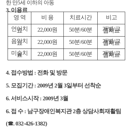
한 만5세 이하의 아동
3. 이용료
영 역
비 용
치료시간
비고
언어치
개별/그
22,000원
50분/60분
료
룹치료
음악치
개별/그
22,000원
50분/60분
료
룹치료
미술치
개별/그
22,000원
50분/60분
료
룹치료
4. 접수방법 : 전화 및 방문
5. 모집기간 : 2009년 2월 3일부터 선착순
6. 서비스시작 : 2009년 3월
6. 접 수 : 남구장애인복지관 2층 상담사회재활팀
(☎. 032-426-1382)