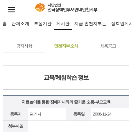
홈
단체소개
부설기관
게시판
지금 인천지부는
정회원게
공지사항
인천지부 소식
채용공고
교육/체험학습 정보
치료놀이를 통한 장애자녀와의 즐거운 소통-부모교육
등록자
관리자
등록일
2008-11-24
첨부파일