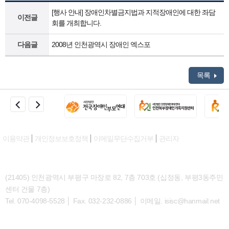
[행사 안내] 장애인차별금지법과 지적장애인에 대한 좌담
이전글
회를 개최합니다.
다음글
2008년 인천광역시 장애인 엑스포
목록
이용약관
개인정보보호정책
이메일무단수집거부
관리자
(21405) 인천광역시 부평구 마장로 82, 7층 703호 (십정동, 부평3동주민
센터 건물 7층)
Tel. 070-4098-5528 │ Fax. 032-232-0886 │ 이메일. isisc@hanmail.net
대표번호