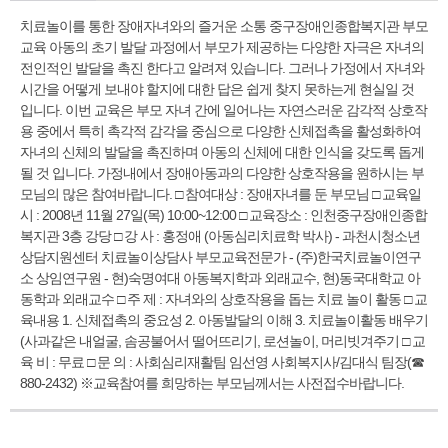
치료놀이를 통한 장애자녀와의 즐거운 소통 중구장애인종합복지관 부모
교육 아동의 초기 발달 과정에서 부모가 제공하는 다양한 자극은 자녀의
전인적인 발달을 촉진 한다고 알려져 있습니다. 그러나 가정에서 자녀와
시간을 어떻게 보내야 할지에 대한 답은 쉽게 찾지 못하는게 현실일 것
입니다. 이번 교육은 부모 자녀 간에 일어나는 자연스러운 감각적 상호작
용 중에서 특히 촉각적 감각을 중심으로 다양한 신체접촉을 활성화하여
자녀의 신체의 발달을 촉진하며 아동의 신체에 대한 인식을 갖도록 돕게
될 것 입니다. 가정내에서 장애아동과의 다양한 상호작용을 원하시는 부
모님의 많은 참여바랍니다. □ 참여대상 : 장애자녀를 둔 부모님 □ 교육일
시 : 2008년 11월 27일(목) 10:00~12:00 □ 교육장소 : 인천중구장애인종합
복지관 3층 강당 □ 강 사 : 홍정애 (아동심리치료학 박사) - 과천시청소년
상담지원센터 치료놀이상담사 부모교육전문가 - (주)한국치료놀이연구
소 상임연구원 - 현)숙명여대 아동복지학과 외래교수, 현)동국대학교 아
동학과 외래교수 □ 주 제 : 자녀와의 상호작용을 돕는 치료 놀이 활동 □ 교
육내용 1. 신체접촉의 중요성 2. 아동발달의 이해 3. 치료놀이활동 배우기
(사과같은 내얼굴, 솜공불어서 떨어뜨리기, 로션놀이, 머리빗겨주기 □ 교
육 비 : 무료 □ 문 의 : 사회심리재활팀 임선영 사회복지사/김대식 팀장(☎
880-2432) ※교육참여를 희망하는 부모님께서는 사전접수바랍니다.