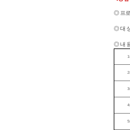
◎ 프
◎ 대 상
◎ 내 용
1
2
3
4
5