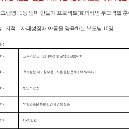
로그램
명 : 1등 엄마 만들기 프로젝트(효과적인 부모역할 훈련-P
 :
지적ㆍ자폐성장애 아동을 양육하는 부모님
10명
 :
회기
교육과정 오리엔테이션 및 교육생 단합대회
회기
목표설정, 네모꼴 수용도식을 통한 문제소유가려내기
회기
반영적 경청
회기
역할연습을 통한 반영적 경청 실습
회기
나-전달법