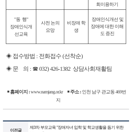
회이용하기
"동 행"
장애인식개선 및
사전 논의
비장애 학
장애에 대한 이해
장애인식개
요망
생
도 증진
선교육
◈ 접수방법 : 전화접수 (선착순)
◈ 문 의 : ☎ 032) 426-1382 상담사회재활팀
￭ 홈페이지 :
www.namjang.or.kr
￭ 주소 :
인천 남구 관교동 469번
지
제3차 부모교육 "장애자녀 입학 및 학교생활을 돕기 위한
이전글