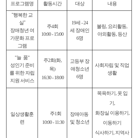
프로그램명
활동시간
대상
내용
"행복한 교
실"
19세 - 24
주4회
볼링, 요리활동,
장애청년 여
세 장애인
10:00 - 15:00
야외활동, 등산
가문화 프로
6명
그램
"늘 품"
주2회(화,
고등부 장
성인기 준비
사회자립 및 직업
목)
애청소년
를 위한 자립
생활
6명
16:30 - 18:00
지원 서비스
목욕하기, 옷 입
기,
화장실 이용하기,
주1회
일상생활훈
장애아동
련
및 청소년
10:00 - 11:30
이동하기
식사하기, 지역사