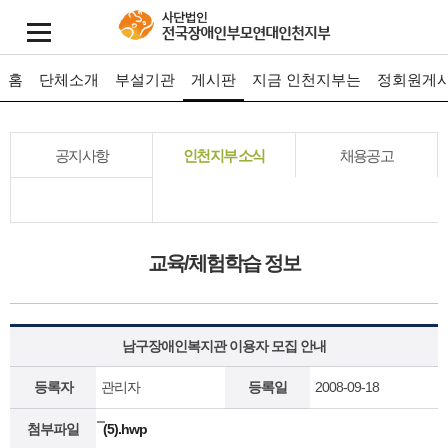
홈
단체소개
부설기관
게시판
지금 인천지부는
정회원게
공지사항
인천지부 소식
채용공고
교육/체험학습 정보
남구장애인복지관 이용자 모집 안내
등록자
관리자
등록일
2008-09-18
첨부파일
̿ (5).hwp