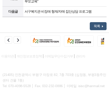
부모교육"
다음글
서구복지관 비장애 형제/자매 집단상담 프로그램
목록
이용약관
개인정보보호정책
이메일무단수집거부
관리자
(21405) 인천광역시 부평구 마장로 82, 7층 703호 (십정동, 부평3동주민
센터 건물 7층)
Tel. 070-4098-5528 │ Fax. 032-232-0886 │ 이메일. isisc@hanmail.net
대표번호
TEL. 070-4098-5528