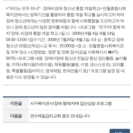
<“우리는 모두 하나!” - 장애비장애 청소년 통합 계절학교> 만월종합사회
복지관에서는 방학기간을 활용하여 통합 계절 학교를 실시하고자 하며
장애 청소년에게는 다양한 문화체험과 함께 사회통합을 도모하고자 하
오니 장애 청소년의 많은 참여를 바랍니다. ○프로그램 : “친구야! 함께 하
자”장애․비장애 통합 계절 학교 ○일 시 : 2008년 8월 4일~8월 14일
09:30~13:00 ○접수기간 : 2008년 7월24일~8월 1일 ○대 상 : 중학교 장애
청소년 15명(선착순) ○교 육 비 : 25,000원 ○장 소 : 만월종합사회복지관
및 외부 장소 ○신청방법 : 방문 및 전화 접수(김설 사회복지사 ☎471-
9070) ○프로그램 내용: 장애비장애 청소년 친밀감 향상 집단활동, 놀이활
동, 지역사회이용(마트이용), 체육활동(볼링, 수영, 댄스스포츠), 요리활
동, 특별활동(칼라믹스, 염색체험, 한과만들기 등) * 프로그램 일정 및 내
용은 다소 변경될 수 있습니다.
이전글
서구복지관 비장애 형제/자매 집단상담 프로그램
다음글
연수제일감리교회 캠프 안내입니다.