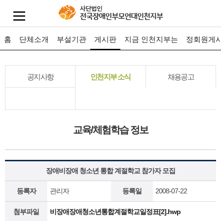
홈
단체소개
부설기관
게시판
지금 인천지부는
정회원게
공지사항
인천지부 소식
채용공고
교육/체험학습 정보
장애비장애 청소년 통합 계절학교 참가자 모집
등록자
관리자
등록일
2008-07-22
첨부파일
비장애장애청소년통합계절학교일정표[2].hwp