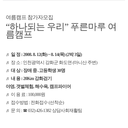
여름캠프 참가자모집
“하나되는 우리” 푸른마루 여
름캠프
♬ 일 정 :
2008. 8. 12(화) ~ 8. 14(목) (2박 3일)
♬ 장 소 :
인천광역시 강화군 화도면 (마니산 주변)
♬ 대 상 :
장애 중․고등학생 30명
♬ 내 용 :
20Km 강화걷기
야영, 갯벌체험, 해수욕, 캠프파이어
♬ 이 용 료 : 100,000원
♬ 접수방법 : 전화접수 (선착순)
♬ 문 의 : ☎ 032) 426-1382 상담사회재활팀