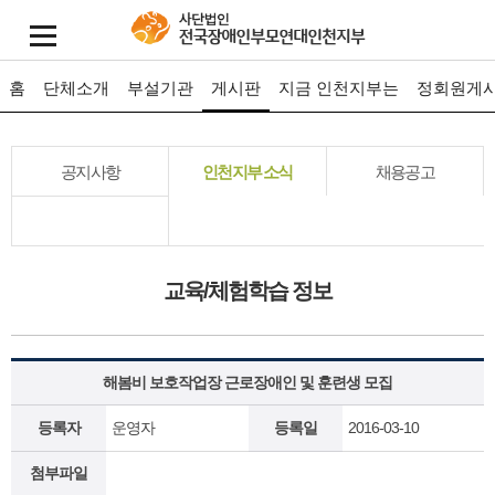
홈
단체소개
부설기관
게시판
지금 인천지부는
정회원게
공지사항
인천지부 소식
채용공고
교육/체험학습 정보
해봄비 보호작업장 근로장애인 및 훈련생 모집
등록자
운영자
등록일
2016-03-10
첨부파일